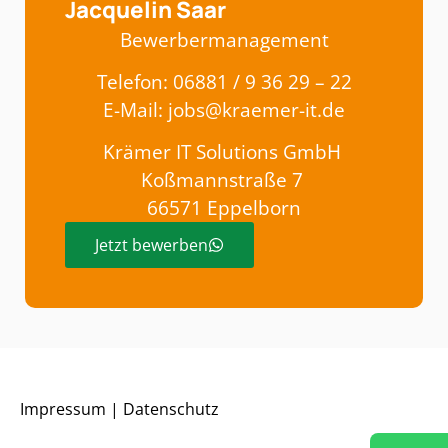
Jacquelin Saar
Bewerbermanagement
Telefon:
06881 / 9 36 29 – 22
E-Mail:
jobs@kraemer-it.de
Krämer IT Solutions GmbH
Koßmannstraße 7
66571 Eppelborn
Jetzt bewerben
Impressum | Datenschutz