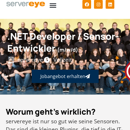
.NET Developer / Sensor-
Entwickler
(m/w/d)
servereye
Vollzeit
Jobangebot erhalten
Worum geht's wirklich?
servereye ist nur so gut wie seine Sensoren.
Das sind die kleinen Plugins, die tief in die IT-